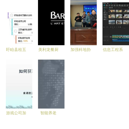
接创新与应
途与农业部
推广服务，
商务网络推
用的桥梁
云上智农达
驱动企业数
广公司的技
成战略合作
字化转型
术赋能之路
共促技术推
广服务
盱眙县桂五
美利龙餐厨
加强科地协
信息工程系
镇农业技术
具携手苏州
作 共绘现
学子助力乡
推广服务站
万户，以技
代化国有林
村振兴 抖
科技兴农的
术赋能品牌
场新图景
音宣传实践
坚实桥梁
全球化，打
——论技术
团圆满完成
造全新中英
推广服务的
青春助农技
文响应式官
关键作用
术推广
网
游戏公司加
智能养老
盟 投资成
技术赋能，