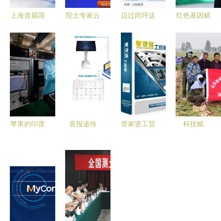
上海首届国
院士专家云
迈过闭环这
红色基因赋
际碳中和博
集，共谋行
道坎 餐饮
能茶乡旅
览会开幕
业创新 第
技术服务商
游，第三届
开启低碳智
六届水库大
如何走
茶乡旅游发
慧出行新篇
坝新技术推
出“洗牌
展大会在杭
章
广研讨会在
期”？
州擘画新蓝
杭召开
图
苹果的印度
喜报递传
管家婆工贸
科技赋
战略 8家代
清雷科技入
ERP系列在
能“金蒜盘”
工厂转移与
选工信部
化工贸易行
山东科技特
市场换技术
2023年老
业的技术推
派员服务团
的深层逻辑
年用品产品
广与实践
赴金乡开展
推广目录，
大蒜产业调
技术推广服
研与技术服